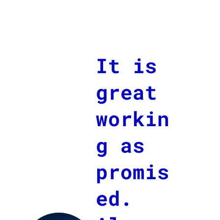
It is
great
workin
g as
promis
ed.