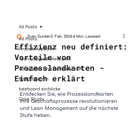
All Posts
Sven Dunker
2. Feb. 2024
4 Min. Lesezeit
All Posts
Effizienz neu definiert:
Produkt Update
Vorteile von
Technologie & Methodik
Prozesslandkarten -
Generelles und Gemeinschaft
Einfach erklärt
Integrationen
beeboard einblicke
Entdecken Sie, wie Prozesslandkarten 
Case Study
Ihre Geschäftsprozesse revolutionieren 
und Lean Management auf die nächste 
Stufe heben.