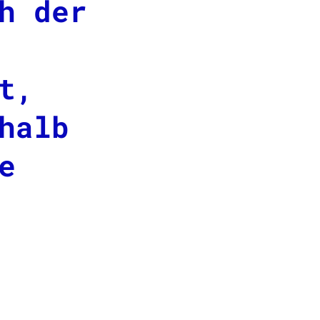
h der
t,
halb
e